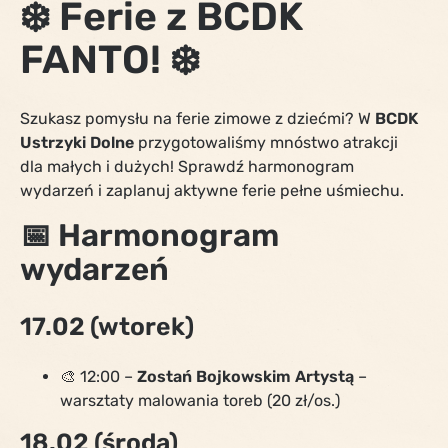
❄️ Ferie z BCDK
FANTO! ❄️
Szukasz pomysłu na ferie zimowe z dziećmi? W
BCDK
Ustrzyki Dolne
przygotowaliśmy mnóstwo atrakcji
dla małych i dużych! Sprawdź harmonogram
wydarzeń i zaplanuj aktywne ferie pełne uśmiechu.
📅 Harmonogram
wydarzeń
17.02 (wtorek)
🎨 12:00 –
Zostań Bojkowskim Artystą
–
warsztaty malowania toreb (20 zł/os.)
18.02 (środa)