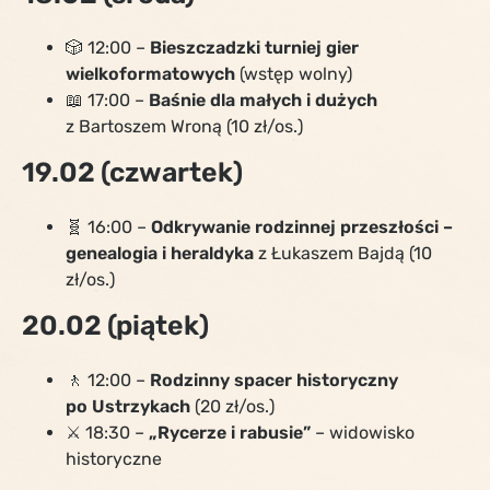
🎲 12:00 –
Bieszczadzki turniej gier
wielkoformatowych
(wstęp wolny)
📖 17:00 –
Baśnie dla małych i dużych
z Bartoszem Wroną (10 zł/os.)
19.02 (czwartek)
🧬 16:00 –
Odkrywanie rodzinnej przeszłości –
genealogia i heraldyka
z Łukaszem Bajdą (10
zł/os.)
20.02 (piątek)
🚶 12:00 –
Rodzinny spacer historyczny
po Ustrzykach
(20 zł/os.)
⚔️ 18:30 –
„Rycerze i rabusie”
– widowisko
historyczne