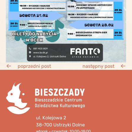
poprzedni post
następny post
ul. Kolejowa 2
38-700 Ustrzyki Dolne
wtorek - czwartek: 10:00-18:00