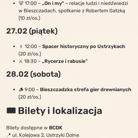
🐻 17:00 –
„On i my”
– relacje ludzi i niedźwiedzi
w Bieszczadach, spotkanie z Robertem Gatzką
(10 zł/os.)
27.02 (piątek)
🚶 12:00 –
Spacer historyczny po Ustrzykach
(20 zł/os.)
⚔️ 18:30 –
„Rycerze i rabusie”
28.02 (sobota)
🪵 9:00 –
Bieszczadzka strefa gier drewnianych
(20 zł/os.)
🎟 Bilety i lokalizacja
Bilety dostępne w
BCDK
📍 ul. Kolejowa 2, Ustrzyki Dolne