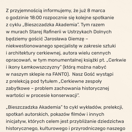
Z przyjemnością informujemy, że już 8 marca
o godzinie 18:00 rozpocznie się kolejne spotkanie
z cyklu „Bieszczadzka Akademia”. Tym razem
w murach Starej Rafinerii w Ustrzykach Dolnych
będziemy gościć Jarosława Giemzę –
niekwestionowanego specjalistę w zakresie sztuki
i architektury cerkiewnej, autora wielu cennych
opracowań, w tym monumentalnej książki pt. „Cerkwie
i ikony Łemkowszczyzny” (którą można nabyć
w naszym sklepie na FANTO). Nasz Gość wystąpi
z prelekcją pod tytułem „Cerkiewne zespoły
zabytkowe – problem zachowania historycznej
wartości w procesie konserwacji”.
„Bieszczadzka Akademia” to cykl wykładów, prelekcji,
spotkań autorskich, pokazów filmów i innych
inicjatyw, których celem jest przybliżanie dziedzictwa
historycznego, kulturowego i przyrodniczego naszego