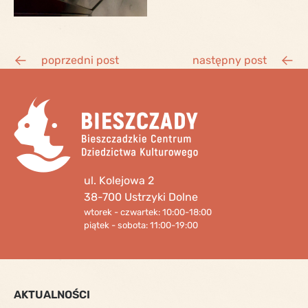
poprzedni post
następny post
ul. Kolejowa 2
38-700 Ustrzyki Dolne
wtorek - czwartek: 10:00-18:00
piątek - sobota: 11:00-19:00
AKTUALNOŚCI