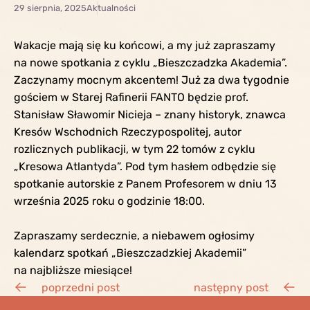
29 sierpnia, 2025
Aktualności
Wakacje mają się ku końcowi, a my już zapraszamy
na nowe spotkania z cyklu „Bieszczadzka Akademia”.
Zaczynamy mocnym akcentem! Już za dwa tygodnie
gościem w Starej Rafinerii FANTO będzie prof.
Stanisław Sławomir Niciej
a – znany historyk, znawca
Kresów Wschodnich Rzeczypospolitej, autor
rozlicznych publikacji, w tym 22 tomów z cyklu
„Kresowa Atlantyda”. Pod tym hasłem odbędzie się
spotkanie autorskie z Panem Profesorem w dniu 13
września 2025 roku o godzinie 18:00.
Zapraszamy serdecznie, a niebawem ogłosimy
kalendarz spotkań „Bieszczadzkiej Akademii”
na najbliższe miesiące!
poprzedni post
następny post