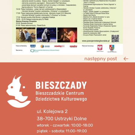
następny post
ul. Kolejowa 2
38-700 Ustrzyki Dolne
wtorek - czwartek: 10:00-18:00
piątek - sobota: 11:00-19:00