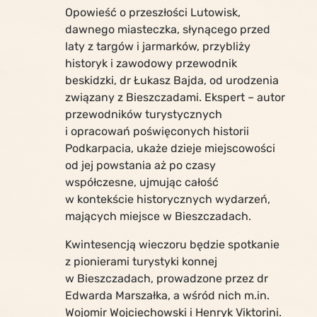
Opowieść o przeszłości Lutowisk,
dawnego miasteczka, słynącego przed
laty z targów i jarmarków, przybliży
historyk i zawodowy przewodnik
beskidzki, dr Łukasz Bajda, od urodzenia
związany z Bieszczadami. Ekspert – autor
przewodników turystycznych
i opracowań poświęconych historii
Podkarpacia, ukaże dzieje miejscowości
od jej powstania aż po czasy
współczesne, ujmując całość
w kontekście historycznych wydarzeń,
mających miejsce w Bieszczadach.
Kwintesencją wieczoru będzie spotkanie
z pionierami turystyki konnej
w Bieszczadach, prowadzone przez dr
Edwarda Marszałka, a wśród nich m.in.
Wojomir Wojciechowski i Henryk Viktorini.