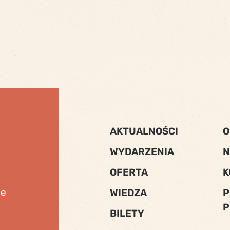
AKTUALNOŚCI
O
WYDARZENIA
N
OFERTA
K
ne
WIEDZA
P
P
BILETY