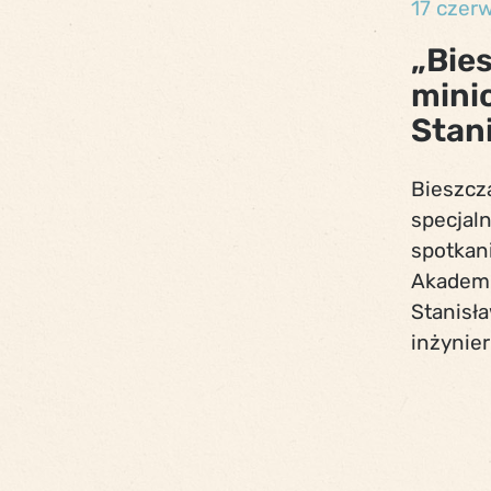
17 czer
„Bie
mini
Stan
Bieszcz
specjal
spotkan
Akademi
Stanisła
inżynier