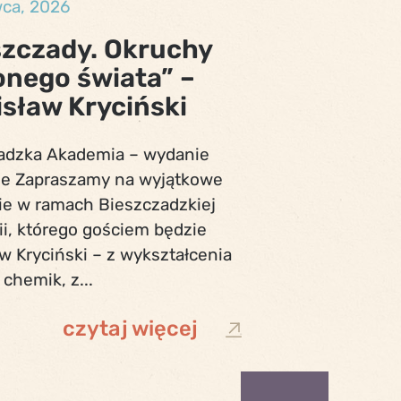
wca, 2026
szczady. Okruchy
onego świata” –
isław Kryciński
adzka Akademia – wydanie
ne Zapraszamy na wyjątkowe
ie w ramach Bieszczadzkiej
i, którego gościem będzie
w Kryciński – z wykształcenia
 chemik, z...
czytaj więcej