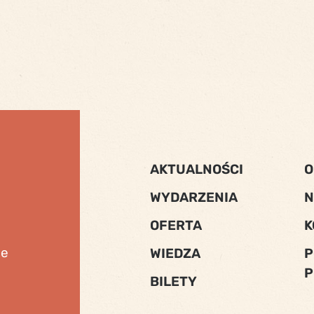
AKTUALNOŚCI
O
WYDARZENIA
N
OFERTA
K
ne
WIEDZA
P
P
BILETY