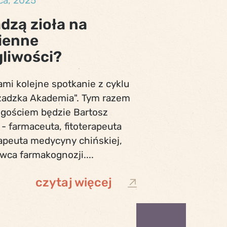
ca, 2025
dzą zioła na
ienne
gliwości?
mi kolejne spotkanie z cyklu
zadzka Akademia". Tym razem
gościem będzie Bartosz
- farmaceuta, fitoterapeuta
rapeuta medycyny chińskiej,
wca farmakognozji....
czytaj więcej