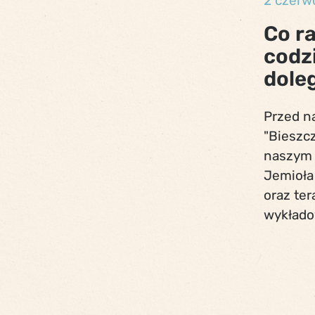
2 czerw
Co ra
codz
dole
Przed na
"Bieszc
naszym 
Jemioła 
oraz te
wykłado