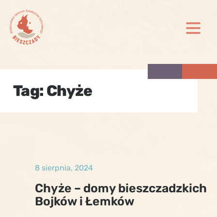
Skip
to
content
Tag:
Chyże
8 sierpnia, 2024
Chyże – domy bieszczadzkich
Bojków i Łemków