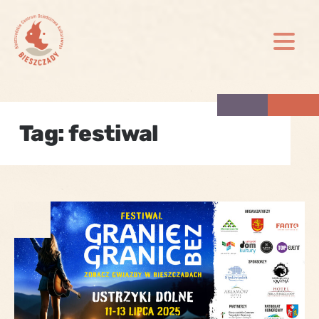
Skip
to
content
Tag:
festiwal