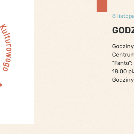
8 listop
GODZ
Godziny
Centrum
"Fanto":
18.00 pi
Godziny