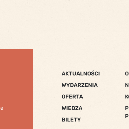
AKTUALNOŚCI
O
WYDARZENIA
N
OFERTA
K
ne
WIEDZA
P
P
BILETY