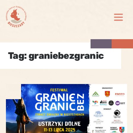
Skip
to
content
Tag:
graniebezgranic