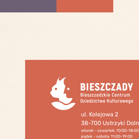
ul. Kolejowa 2
38-700 Ustrzyki Dol
wtorek - czwartek: 10:00-18:00
piątek - sobota: 11:00-19:00