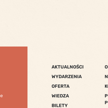
AKTUALNOŚCI
O
WYDARZENIA
N
OFERTA
K
ne
WIEDZA
P
P
BILETY