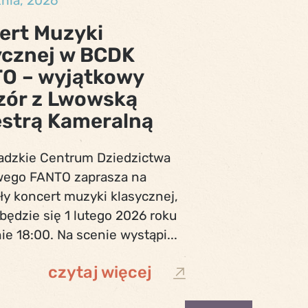
znia, 2026
ert Muzyki
ycznej w BCDK
O – wyjątkowy
zór z Lwowską
estrą Kameralną
adzkie Centrum Dziedzictwa
wego FANTO zaprasza na
ły koncert muzyki klasycznej,
będzie się 1 lutego 2026 roku
ie 18:00. Na scenie wystąpi...
czytaj więcej