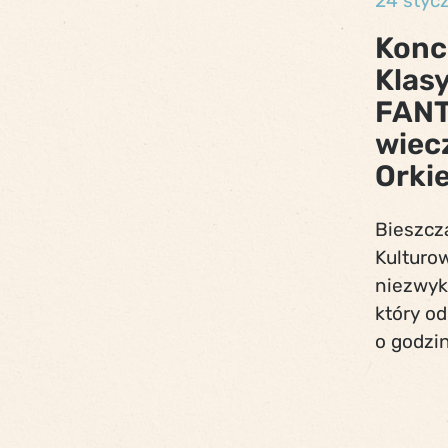
24 styc
Konc
Klas
FANT
wiec
Orki
Bieszcz
Kulturo
niezwyk
który od
o godzin