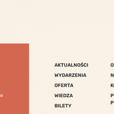
AKTUALNOŚCI
O
WYDARZENIA
N
OFERTA
K
ne
WIEDZA
P
P
BILETY