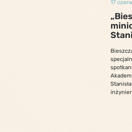
17 czer
„Bie
mini
Stan
Bieszcz
specjal
spotkan
Akademi
Stanisła
inżynier