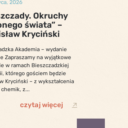
wca, 2026
szczady. Okruchy
onego świata” –
isław Kryciński
adzka Akademia – wydanie
ne Zapraszamy na wyjątkowe
ie w ramach Bieszczadzkiej
i, którego gościem będzie
w Kryciński – z wykształcenia
 chemik, z...
czytaj więcej