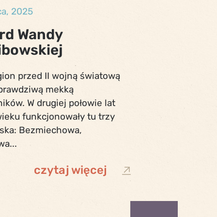
ca, 2025
rd Wandy
ibowskiej
ion przed II wojną światową
ę prawdziwą mekką
ków. W drugiej połowie lat
ieku funkcjonowały tu trzy
ska: Bezmiechowa,
a...
czytaj więcej