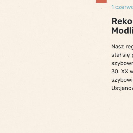
1 czerw
Reko
Modl
Nasz reg
stał si
szybowni
30. XX w
szybowi
Ustjanow