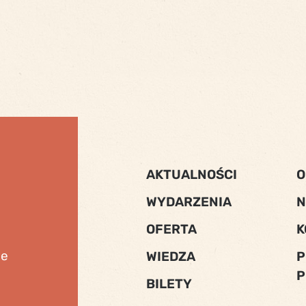
AKTUALNOŚCI
O
WYDARZENIA
N
OFERTA
K
ne
WIEDZA
P
P
BILETY