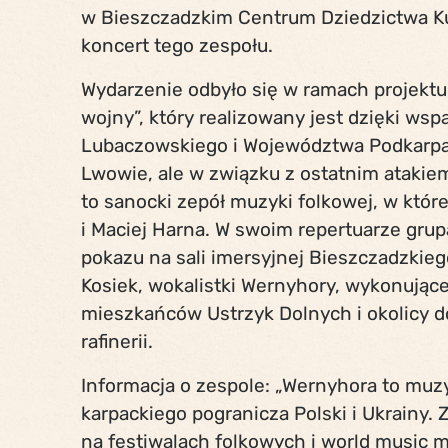
w Bieszczadzkim Centrum Dziedzictwa Ku
koncert tego zespołu.
Wydarzenie odbyło się w ramach projektu „
wojny”, który realizowany jest dzięki ws
Lubaczowskiego i Województwa Podkarpac
Lwowie, ale w związku z ostatnim atakiem
to sanocki zepół muzyki folkowej, w któr
i Maciej Harna. W swoim repertuarze gru
pokazu na sali imersyjnej Bieszczadzkie
Kosiek, wokalistki Wernyhory, wykonujące
mieszkańców Ustrzyk Dolnych i okolicy d
rafinerii.
Informacja o zespole: „Wernyhora to muz
karpackiego pogranicza Polski i Ukrainy.
na festiwalach folkowych i world music mi