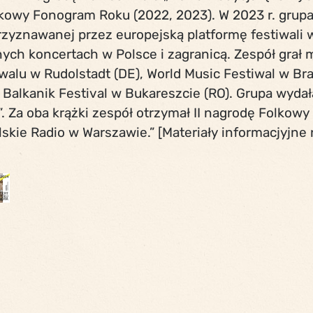
lkowy Fonogram Roku (2022, 2023). W 2023 r. grupa
zyznawanej przez europejską platformę festiwali 
ch koncertach w Polsce i zagranicą. Zespół grał m
alu w Rudolstadt (DE), World Music Festiwal w Bra
a Balkanik Festival w Bukareszcie (RO). Grupa wydał
”. Za oba krążki zespół otrzymał II nagrodę Folkow
kie Radio w Warszawie.” [Materiały informacjyjne