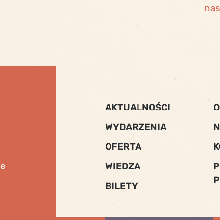
nas
AKTUALNOŚCI
O
WYDARZENIA
N
OFERTA
K
ne
WIEDZA
P
P
BILETY