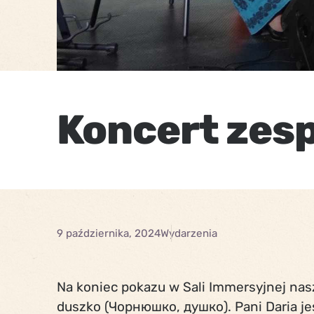
Koncert zes
9 października, 2024
Wydarzenia
Na koniec pokazu w Sali Immersyjnej na
duszko (Чорнюшко, душко). Pani Daria jes