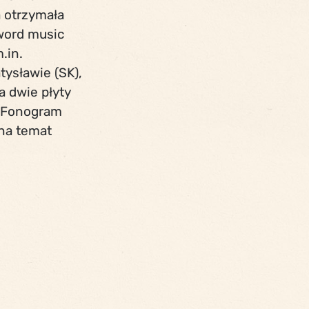
 otrzymała
word music
.in.
tysławie (SK),
a dwie płyty
y Fonogram
 na temat