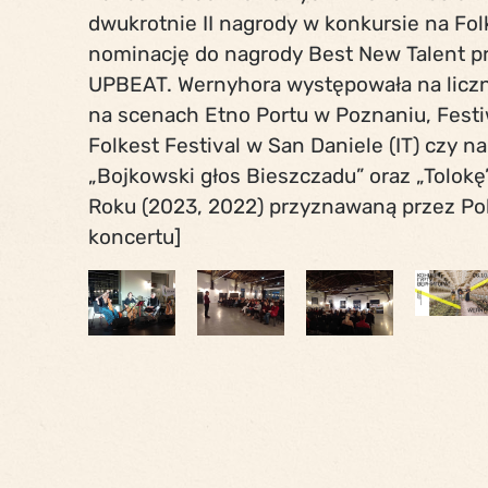
dwukrotnie II nagrody w konkursie na Fo
nominację do nagrody Best New Talent pr
UPBEAT. Wernyhora występowała na liczny
na scenach Etno Portu w Poznaniu, Festiw
Folkest Festival w San Daniele (IT) czy n
„Bojkowski głos Bieszczadu” oraz „Tolokę
Roku (2023, 2022) przyznawaną przez Pols
koncertu]