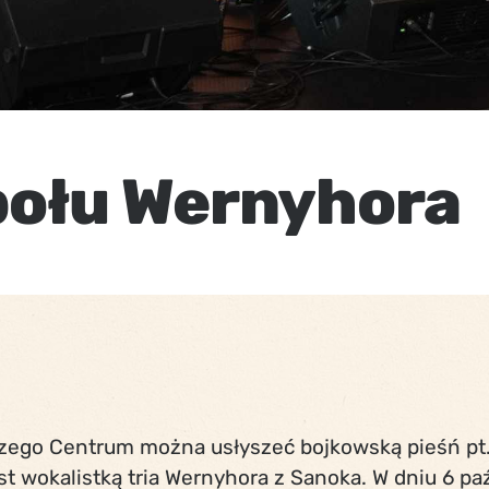
połu Wernyhora
szego Centrum można usłyszeć bojkowską pieśń pt.
t wokalistką tria Wernyhora z Sanoka. W dniu 6 pa