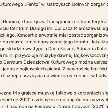
lturowego „Fanto” w Ustrzykach Dolnych zorgani
Granica, która łączy. Transgraniczne transfery kul
parciu Centrum Dialogu im. Juliusza Mieroszewskie
kiego. Koncert pierwotnie miał zostać zorganizo
 na miasto, zmieniony został jego termin i lokaliz
ego składzie występują Daria Kosiek, Adrianna Kafe
pa m.in. przywołuje muzykę dawnej Bojkowszczyzn
go Centrum Dziedzictwa Kulturowego można usłysze
j jedną z bojkowskich pieśni. Z pewnością ten fakt
o licznego przybycia na wieczorny koncert w bud
yczne trio grające muzykę folkową o korzeniach si
 Zespół od 2020 r. zdobył szereg nagród muzycznyc
n. I nagrodę na Festiwalu „Nowa Tradycja” (2021) a