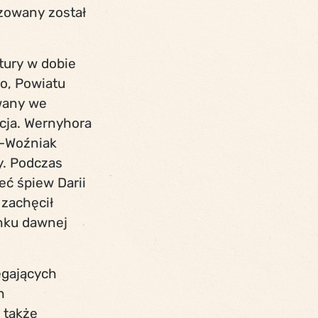
zowany został
tury w dobie
go, Powiatu
wany we
acja. Wernyhora
l-Woźniak
y. Podczas
ć śpiew Darii
 zachęcił
ynku dawnej
ęgających
h
 także