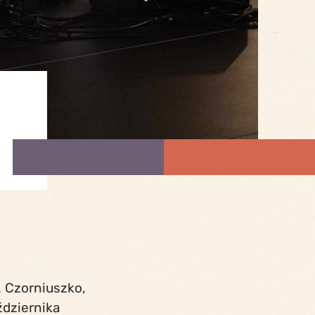
 Czorniuszko,
ździernika