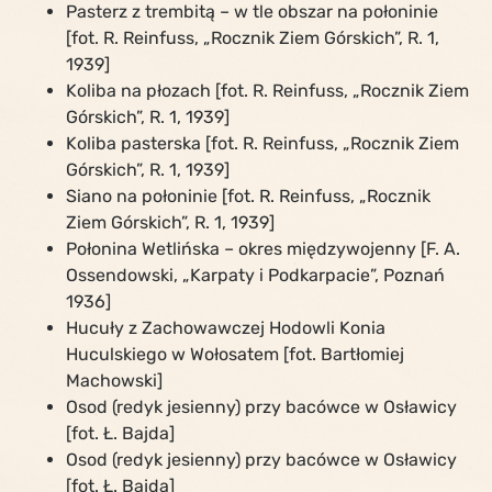
Pasterz z trembitą – w tle obszar na połoninie
[fot. R. Reinfuss, „Rocznik Ziem Górskich”, R. 1,
1939]
Koliba na płozach [fot. R. Reinfuss, „Rocznik Ziem
Górskich”, R. 1, 1939]
Koliba pasterska [fot. R. Reinfuss, „Rocznik Ziem
Górskich”, R. 1, 1939]
Siano na połoninie [fot. R. Reinfuss, „Rocznik
Ziem Górskich”, R. 1, 1939]
Połonina Wetlińska – okres międzywojenny [F. A.
Ossendowski, „Karpaty i Podkarpacie”, Poznań
1936]
Hucuły z Zachowawczej Hodowli Konia
Huculskiego w Wołosatem [fot. Bartłomiej
Machowski]
Osod (redyk jesienny) przy bacówce w Osławicy
[fot. Ł. Bajda]
Osod (redyk jesienny) przy bacówce w Osławicy
[fot. Ł. Bajda]