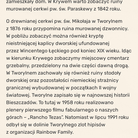
zamieszkały dom. W Krywem warto zobaczyć ruiny
murowanej cerkwi pw. św. Paraskewy z 1842 roku.
O drewnianej cerkwi pw. św. Mikołaja w Tworylnem
z 1876 roku przypomina ruina murowanej dzwonnicy.
W pobliżu zobaczyć można również kryptę
nieistniejącej kaplicy dworskiej ufundowanej
przez Wincentego Łęckiego pod koniec XIX wieku. Idąc
w kierunku Krywego zobaczymy miejscowy cmentarz
grzebalny, przedzielony na dwie części dawną drogą.
W Tworylnem zachowały się również ruiny stodoły
dworskiej oraz pozostałości niemieckiej strażnicy
granicznej wybudowanej w początkach II wojny
światowej. Tworylne zapisało się w najnowszej historii
Bieszczadów. To tutaj w 1958 roku realizowano
plenery pierwszego filmu fabularnego o naszych
górach – „Rancho Tezas”. Natomiast w lipcu 1991 roku
odbył się w dolinie Tworylnego zlot hipisów
z organizacji Rainbow Family.