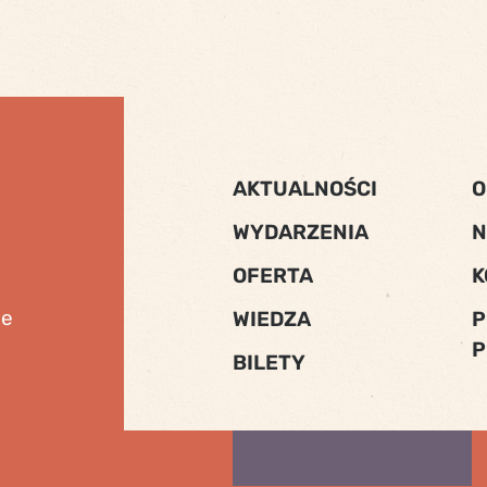
AKTUALNOŚCI
O
WYDARZENIA
N
OFERTA
K
ne
WIEDZA
P
P
BILETY