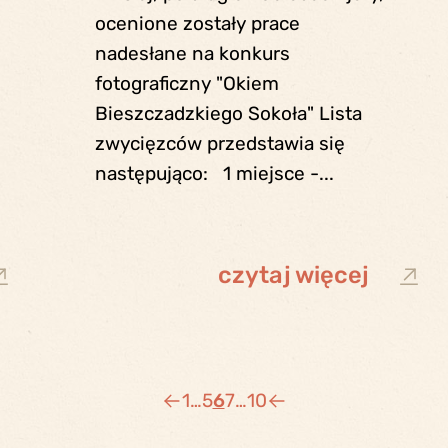
ocenione zostały prace
nadesłane na konkurs
fotograficzny "Okiem
Bieszczadzkiego Sokoła" Lista
zwycięzców przedstawia się
następująco: 1 miejsce -...
czytaj więcej
1
…
5
6
7
…
10