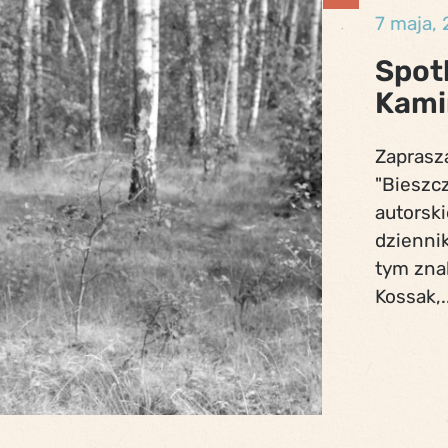
7 maja,
Spot
Kami
Zaprasz
"Bieszc
autorski
dziennik
tym zna
Kossak,..