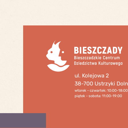
ul. Kolejowa 2
38-700 Ustrzyki Dol
wtorek - czwartek: 10:00-18:00
piątek - sobota: 11:00-19:00